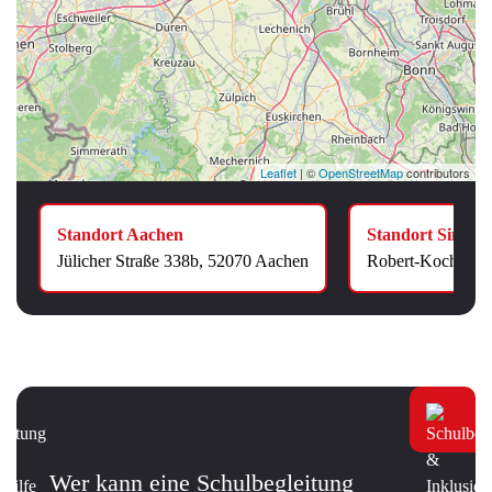
Leaflet
| ©
OpenStreetMap
contributors
Standort Aachen
Standort Simme
Jülicher Straße 338b, 52070 Aachen
Robert-Koch-Stra
Wer kann eine Schulbegleitung