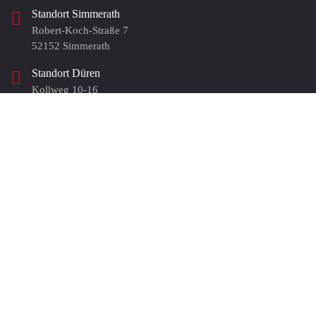
Standort Simmerath
Robert-Koch-Straße 7
52152 Simmerath
Standort Düren
Kollweg 10-16
52372 Düren
Standort Köln
Heinrich Brüning Straße 2e
50969 Köln
Standort Mönchengladbach
Bismarckstrasse 100
41061 Mönchengladbach
Standort Geilenkirchen I
Landstr. 57
52511 Geilenkirchen
Standort Geilenkirchen II